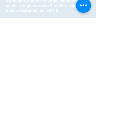
Air Niugini, Qantas et Virgin planifient des
services réguliers vers Port Moresby PNG
depuis l'extérieur de la PNG.
Les visas de visiteur peuvent être
demandés en ligne auprès de l'Autorité de
l'immigration et de la citoyenneté de PNG.
Voir ica.gov.pg
L'hébergement est disponible à Alotau et à
Port Moresby.
Le transport routier est disponible vers
Kwame via des véhicules à destination du
Cap Est depuis le marché principal d'Alotau.
Kwame se trouve à environ 50 kilomètres à
l’est d’Alotau, le long de la pittoresque East
Cape Highway.
For a fee Kwame Guesthouses
can pick you up using our private
transfer vehicle.
Contact Kwame
Guesthouses
to arrange or
discuss your road transport
needs.