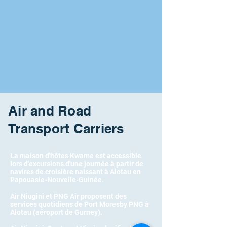
Air and Road
Transport Carriers
La maison d'hôtes Kwame est accessible
lors d'excursions d'une journée à partir de
navires de croisière naissant à Alotau en
Papouasie-Nouvelle-Guinée.
Air Niugini et PNG Air proposent des
services quotidiens de Port Moresby PNG à
Alotau (aéroport de Gurney).