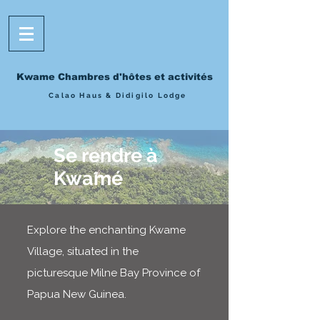
Kwame Chambres d'hôtes et activités
Calao Haus & Didigilo Lodge
Se rendre à
Kwamé
Explore the enchanting Kwame
Village, situated in the
picturesque Milne Bay Province of
Papua New Guinea.